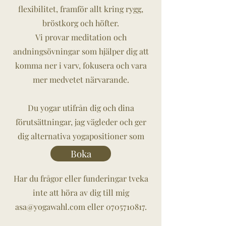
flexibilitet, framför allt kring rygg,
bröstkorg och höfter.
Vi provar meditation och
andningsövningar som hjälper dig att
komma ner i varv, fokusera och vara
mer medvetet närvarande.
Du yogar utifrån dig och dina
förutsättningar, jag vägleder och ger
dig alternativa yogapositioner som
passar dig.
Boka
Har du frågor eller funderingar tveka
inte att höra av dig till mig
asa@yogawahl.com
eller
0705710817
.