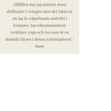
tillfällen har jag noterat stora
skillnader i svingen men det bästa är
att jag är någorlunda smärtfri i
kroppen. Jag rekommenderar
verkligen yoga och Åsa som är en
utmärkt lärare i denna träningsform" /
Rune
"Jag tycker att yogan har gjort mig
smidigare och rörligare vilket
definitivt har gjort mitt golf spel
bättre. Efter ett liv som hantverkare
med problem med axlar och rygg har
även detta hjälpt mig. Sen att bara
komma i väg en stund i veckan och
inte tänka på det vardagliga