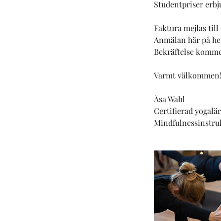
Studentpriser erbj
Faktura mejlas till
Anmälan här på hem
Bekräftelse kommer
Varmt välkommen
Åsa Wahl
Certifierad yogalä
Mindfulnessinstru