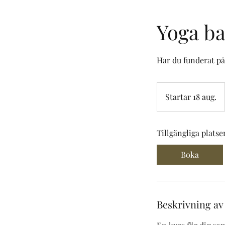
Yoga ba
Har du funderat på 
Startar 18 aug.
S
t
a
Tillgängliga platse
r
t
Boka
a
r
1
8
Beskrivning av
a
u