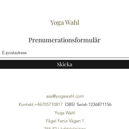
Yoga Wahl
Prenumerationsformulär
Skicka
asa@yogawahl.com
Kontakt:+46705710817
OBS! Swish 1236871156
Yoga Wahl
Fågel Fenix Vägen 1
246 42 Löddeköpinge