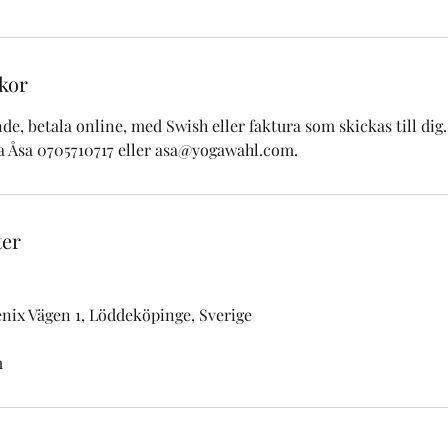
kor
e, betala online, med Swish eller faktura som skickas till dig.
a Åsa 0705710717 eller asa@yogawahl.com.
ter
enix Vägen 1, Löddeköpinge, Sverige
m