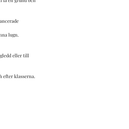
ll få en grund och
vancerade
nna lugn.
ledd eller till
ch efter klasserna.