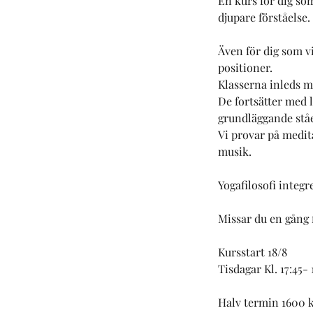
En kurs för dig som
g
djupare förståelse.
.
Även för dig som 
positioner.
Klasserna inleds m
De fortsätter med 
grundläggande stå
Vi provar på medit
musik.
Yogafilosofi integr
Missar du en gång 
Kursstart 18/8
Tisdagar Kl. 17:45-
Halv termin 1600 k