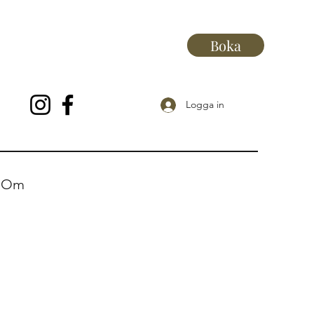
Boka
Logga in
Om