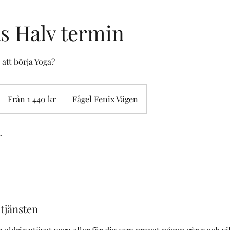
s Halv termin
att börja Yoga?
Från
1 440
Från 1 440 kr
Fågel Fenix Vägen
svenska
kronor
r
 tjänsten