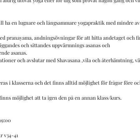
 aldrig utövat yoga eller för dig som provat någon gång och vi
vill ha en lugnare och långsammare yogapraktik med mindre a
ed pranayama, andningsövningar för att hitta andetaget och fi
liggandes och sittandes uppvärmnings asanas och
ende asanas.
ationer och avslutar med Shavasana ,vila och återhämtning, väg
eras i klasserna och det finns alltid möjlighet för frågor före o
finns möjlighet att ta igen den på en annan klass/kurs.
 19:00
r v34-41