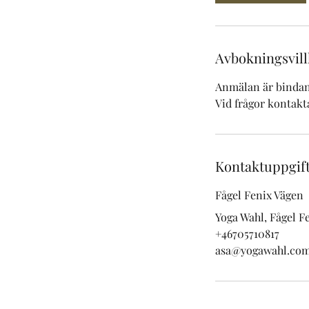
Avbokningsvill
Anmälan är bindand
Vid frågor kontakt
Kontaktuppgif
Fågel Fenix Vägen
Yoga Wahl, Fågel F
+46705710817
asa@yogawahl.co