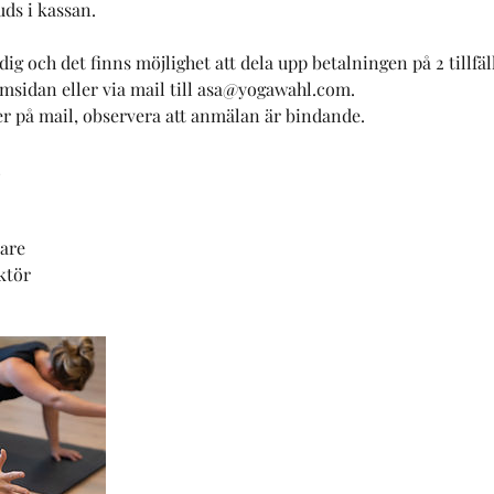
uds i kassan.
 dig och det finns möjlighet att dela upp betalningen på 2 tillfäl
sidan eller via mail till asa@yogawahl.com.
 på mail, observera att anmälan är bindande.
!
rare
ktör