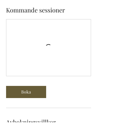
Kommande sessioner
Boka
Avbokningsvillkor
Anmälan är bindande, betala online, med