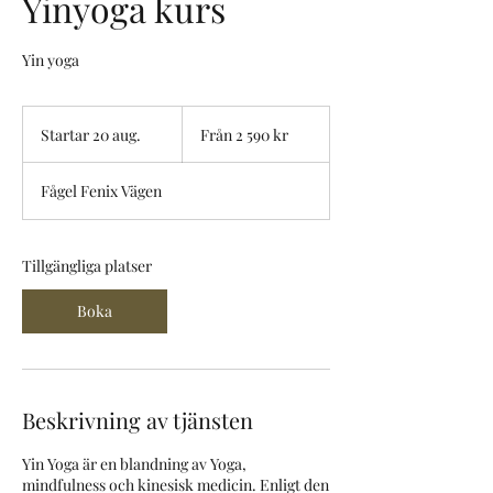
Yinyoga kurs
Yin yoga
Från
2 590
Startar 20 aug.
S
Från 2 590 kr
svenska
kronor
t
a
Fågel Fenix Vägen
r
t
a
r
Tillgängliga platser
2
0
Boka
a
u
g
.
Beskrivning av tjänsten
Yin Yoga är en blandning av Yoga,
mindfulness och kinesisk medicin. Enligt den