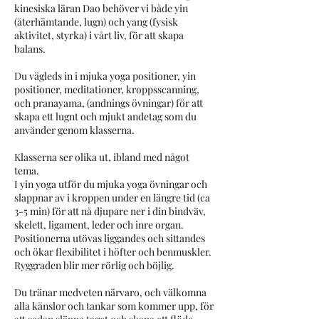
kinesiska läran Dao behöver vi både yin
(återhämtande, lugn) och yang (fysisk
aktivitet, styrka) i vårt liv, för att skapa
balans.
Du vägleds in i mjuka yoga positioner, yin
positioner, meditationer, kroppsscanning,
och pranayama, (andnings övningar) för att
skapa ett lugnt och mjukt andetag som du
använder genom klasserna.
Klasserna ser olika ut, ibland med något
tema.
I yin yoga utför du mjuka yoga övningar och
slappnar av i kroppen under en längre tid (ca
3-5 min) för att nå djupare ner i din bindväv,
skelett, ligament, leder och inre organ.
Positionerna utövas liggandes och sittandes
och ökar flexibilitet i höfter och benmuskler.
Ryggraden blir mer rörlig och böjlig.
Du tränar medveten närvaro, och välkomna
alla känslor och tankar som kommer upp, för