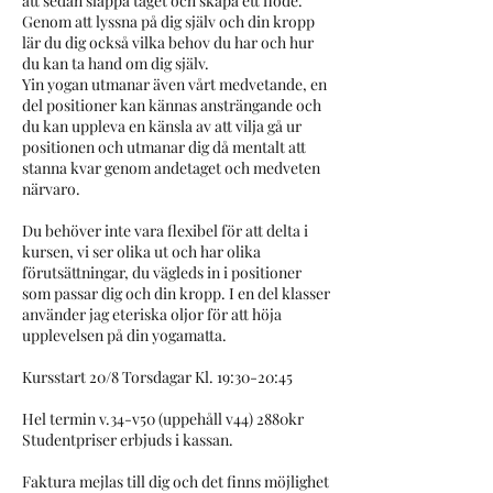
att sedan släppa taget och skapa ett flöde.
Genom att lyssna på dig själv och din kropp
lär du dig också vilka behov du har och hur
du kan ta hand om dig själv.
Yin yogan utmanar även vårt medvetande, en
del positioner kan kännas ansträngande och
du kan uppleva en känsla av att vilja gå ur
positionen och utmanar dig då mentalt att
stanna kvar genom andetaget och medveten
närvaro.
Du behöver inte vara flexibel för att delta i
kursen, vi ser olika ut och har olika
förutsättningar, du vägleds in i positioner
som passar dig och din kropp. I en del klasser
använder jag eteriska oljor för att höja
upplevelsen på din yogamatta.
Kursstart 20/8 Torsdagar Kl. 19:30-20:45
Hel termin v.34-v50 (uppehåll v44) 2880kr
Studentpriser erbjuds i kassan.
Faktura mejlas till dig och det finns möjlighet