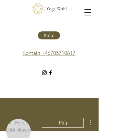
Boka
Kontakt:+46705710817
Fler åtgärder
Följ