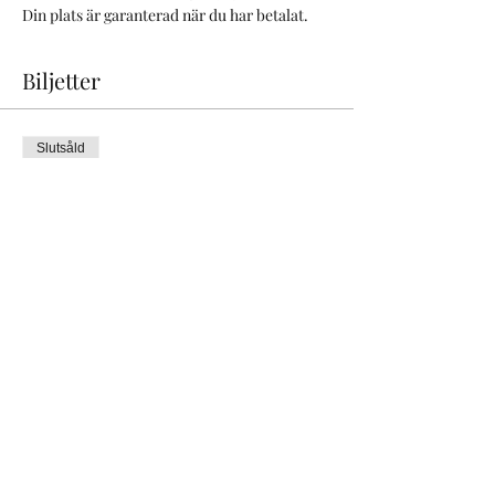
Din plats är garanterad när du har betalat.
Biljetter
Slutsåld
Biljettyp
Aroma Restorative & Yoga
nidra
Mer information
Pris
300,00 kr
Detta evenemang är slutsålt