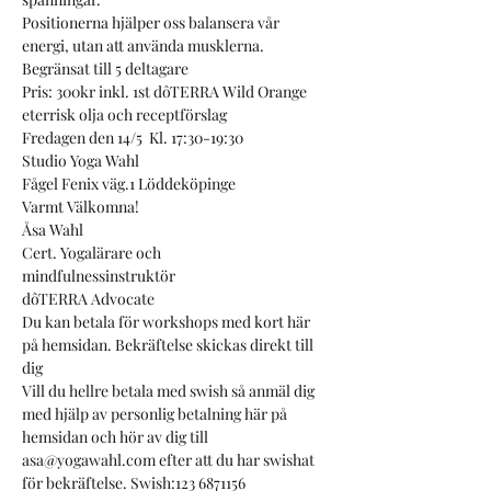
Positionerna hjälper oss balansera vår 
energi, utan att använda musklerna.
Begränsat till 5 deltagare
Pris: 300kr inkl. 1st dôTERRA Wild Orange 
eterrisk olja och receptförslag
Fredagen den 14/5  Kl. 17:30-19:30
Studio Yoga Wahl 
Fågel Fenix väg.1 Löddeköpinge
Varmt Välkomna!
Åsa Wahl
Cert. Yogalärare och
mindfulnessinstruktör
dôTERRA Advocate
Du kan betala för workshops med kort här 
på hemsidan. Bekräftelse skickas direkt till 
dig
Vill du hellre betala med swish så anmäl dig 
med hjälp av personlig betalning här på 
hemsidan och hör av dig till
asa@yogawahl.com efter att du har swishat 
för bekräftelse. Swish:123 6871156  