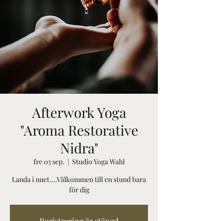
Afterwork Yoga
"Aroma Restorative
Nidra"
fre 03 sep.
  |  
Studio Yoga Wahl
Landa i nuet....Välkommen till en stund bara
för dig
Registrering är stängd