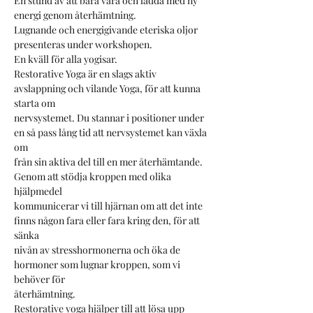
En stund av att bara vara och ladda med ny 
energi genom återhämtning.
Lugnande och energigivande eteriska oljor 
presenteras under workshopen.
En kväll för alla yogisar.
Restorative Yoga är en slags aktiv 
avslappning och vilande Yoga, för att kunna 
starta om
nervsystemet. Du stannar i positioner under 
en så pass lång tid att nervsystemet kan växla 
om
från sin aktiva del till en mer återhämtande. 
Genom att stödja kroppen med olika 
hjälpmedel
kommunicerar vi till hjärnan om att det inte 
finns någon fara eller fara kring den, för att 
sänka
nivån av stresshormonerna och öka de 
hormoner som lugnar kroppen, som vi 
behöver för
återhämtning.
Restorative yoga hjälper till att lösa upp 