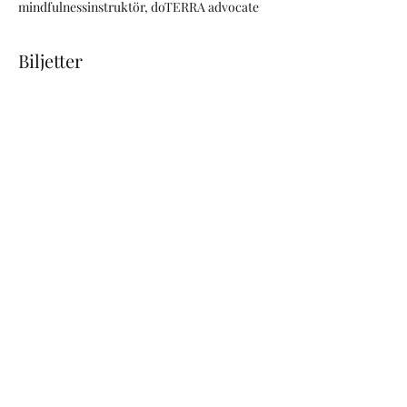
mindfulnessinstruktör, doTERRA advocate
Biljetter
Försäljning avslutad
Biljettyp
After Work Yoga 3/9
Pris
300,00 kr
Moms inkluderad
Yoga Wahl