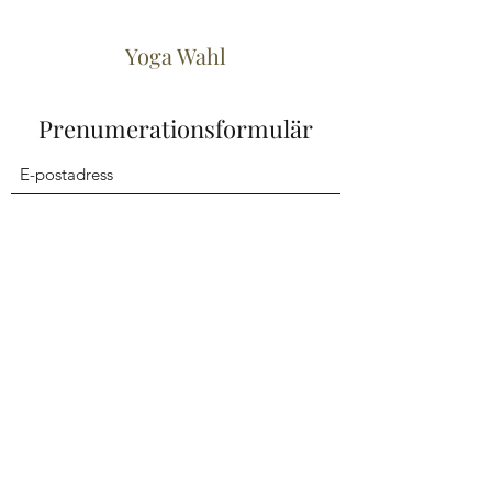
Yoga Wahl
Prenumerationsformulär
Skicka
asa@yogawahl.com
Kontakt:
+46705710817
OBS! Swish
1236871156
Yoga Wahl
Fågel Fenix Vägen 1