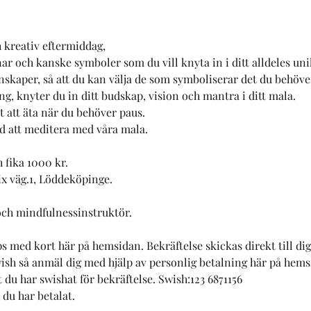
 kreativ eftermiddag, 
enar och kanske symboler som du vill knyta in i ditt alldeles un
skaper, så att du kan välja de som symboliserar det du behöver
, knyter du in ditt budskap, vision och mantra i ditt mala.        
t att äta när du behöver paus. 
 att meditera med våra mala. 
fika 1000 kr.  
x väg.1, Löddeköpinge.  
och mindfulnessinstruktör.  
 med kort här på hemsidan. Bekräftelse skickas direkt till dig
wish så anmäl dig med hjälp av personlig betalning här på hemsi
du har swishat för bekräftelse. Swish:123 6871156
 du har betalat.