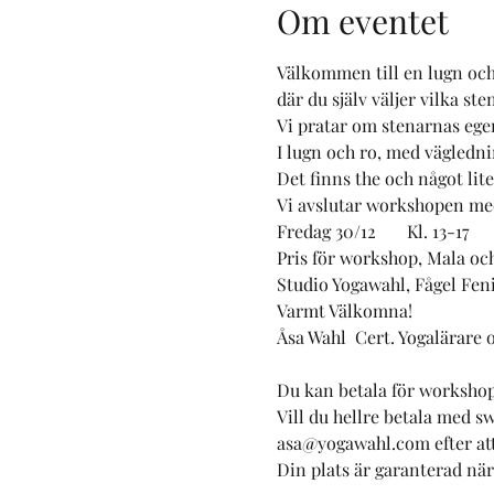
Om eventet
Välkommen till en lugn och
där du själv väljer vilka st
Vi pratar om stenarnas egen
I lugn och ro, med vägledning
Det finns the och något lite
Vi avslutar workshopen med
Fredag 30/12       Kl. 13-17 
Pris för workshop, Mala och 
Studio Yogawahl, Fågel Feni
Varmt Välkomna!   
Åsa Wahl  Cert. Yogalärare 
Du kan betala för workshops
Vill du hellre betala med s
asa@yogawahl.com efter att 
Din plats är garanterad när