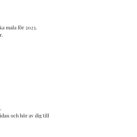
ika mala för 2023.
. 
     
.
dan och hör av dig till