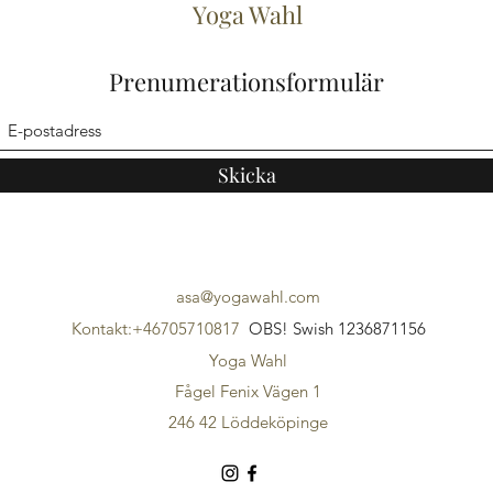
Yoga Wahl
Prenumerationsformulär
Skicka
asa@yogawahl.com
Kontakt:+46705710817
OBS! Swish 1236871156
Yoga Wahl
Fågel Fenix Vägen 1
246 42 Löddeköpinge