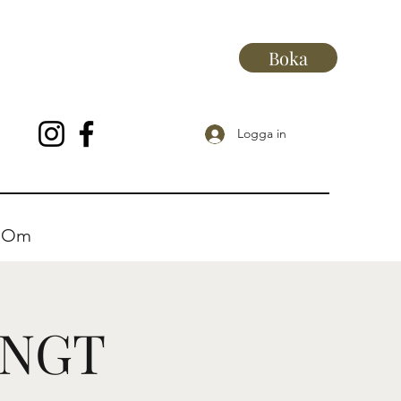
Boka
Logga in
Om
ÄNGT