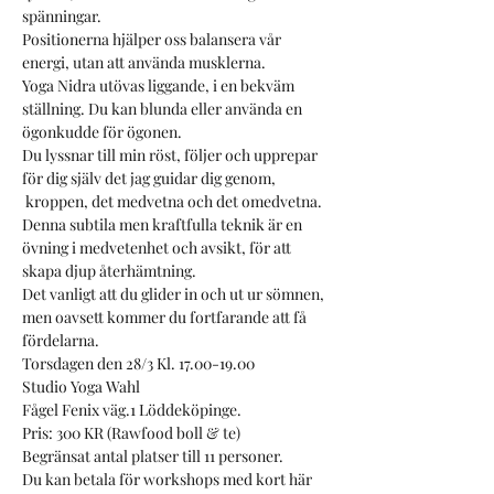
spänningar.
Positionerna hjälper oss balansera vår 
energi, utan att använda musklerna.
Yoga Nidra utövas liggande, i en bekväm 
ställning. Du kan blunda eller använda en 
ögonkudde för ögonen.
Du lyssnar till min röst, följer och upprepar 
för dig själv det jag guidar dig genom, 
 kroppen, det medvetna och det omedvetna.
Denna subtila men kraftfulla teknik är en 
övning i medvetenhet och avsikt, för att 
skapa djup återhämtning. 
Det vanligt att du glider in och ut ur sömnen, 
men oavsett kommer du fortfarande att få 
fördelarna.
Torsdagen den 28/3 Kl. 17.00-19.00
Studio Yoga Wahl 
Fågel Fenix väg.1 Löddeköpinge.
Pris: 300 KR (Rawfood boll & te)
Begränsat antal platser till 11 personer.
Du kan betala för workshops med kort här 