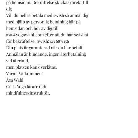
på hemsidan. Bekräftelse skickas direkt till 
dig
Vill du hellre betala med swish så anmäl dig 
med hjälp av personlig betalning här på 
hemsidan och hör av dig till
asa@yogawahl.com efter att du har swishat 
för bekräftelse. Swish:123 6871156
Din plats är garanterad när du har betalt
Anmälan är bindande, ingen återbetalning 
vid återbud,
men platsen kan överlåtas.
Varmt Välkommen!
Åsa Wahl
Cert. Yoga lärare och
mindfulnessinstruktör.
Biljetter
Slutsåld