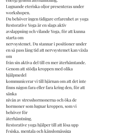
energi genom återhämtning.
Lugnande eteriska oljor presenteras under 
workshopen.
Du behöver ingen tidigare erfarenhet av yoga
Restorative Yoga är en slags aktiv 
avslappning och vilande Yoga, för att kunna 
starta om
nervsystemet. Du stannar i positioner under 
en så pass lång tid att nervsystemet kan växla 
om
från sin aktiva del till en mer återhämtande. 
Genom att stödja kroppen med olika 
hjälpmedel
kommunicerar vi till hjärnan om att det inte 
finns någon fara eller fara kring den, för att 
sänka
nivån av stresshormonerna och öka de 
hormoner som lugnar kroppen, som vi 
behöver för
återhämtning.
Restorative yoga hjälper till att lösa upp 
fysiska, mentala och känslomässiga 