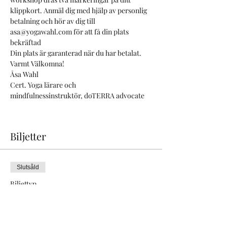
klippkort. Anmäl dig med hjälp av personlig 
betalning och hör av dig till 
asa@yogawahl.com för att få din plats 
bekräftad
Din plats är garanterad när du har betalat.
Varmt Välkomna!
Åsa Wahl
Cert. Yoga lärare och
mindfulnessinstruktör, doTERRA advocate
Biljetter
Slutsåld
Biljettyp
After Work Yoga "Aroma Bad"
Pris