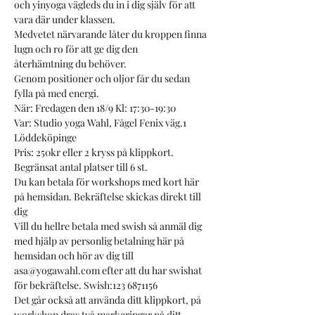
och yinyoga vägleds du in i dig själv för att
vara där under klassen.
Medvetet närvarande låter du kroppen finna 
lugn och ro för att ge dig den
återhämtning du behöver. 
Genom positioner och oljor får du sedan 
fylla på med energi.
När: Fredagen den 18/9 Kl: 17:30-19:30
Var: Studio yoga Wahl, Fågel Fenix väg.1
Löddeköpinge
Pris: 250kr eller 2 kryss på klippkort.
Begränsat antal platser till 6 st.
Du kan betala för workshops med kort här 
på hemsidan. Bekräftelse skickas direkt till 
dig
Vill du hellre betala med swish så anmäl dig 
med hjälp av personlig betalning här på 
hemsidan och hör av dig till 
asa@yogawahl.com efter att du har swishat 
för bekräftelse. Swish:123 6871156
Det går också att använda ditt klippkort, på 
workshop dras två markeringar på ditt 