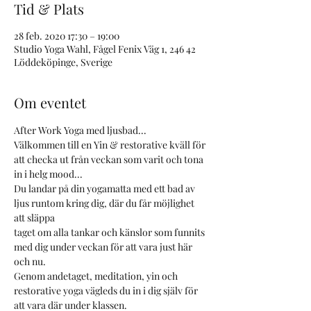
Tid & Plats
28 feb. 2020 17:30 – 19:00
Studio Yoga Wahl, Fågel Fenix Väg 1, 246 42
Löddeköpinge, Sverige
Om eventet
After Work Yoga med ljusbad...
Välkommen till en Yin & restorative kväll för 
att checka ut från veckan som varit och tona 
in i helg mood...
Du landar på din yogamatta med ett bad av 
ljus runtom kring dig, där du får möjlighet 
att släppa
taget om alla tankar och känslor som funnits 
med dig under veckan för att vara just här 
och nu.
Genom andetaget, meditation, yin och 
restorative yoga vägleds du in i dig själv för 
att vara där under klassen.