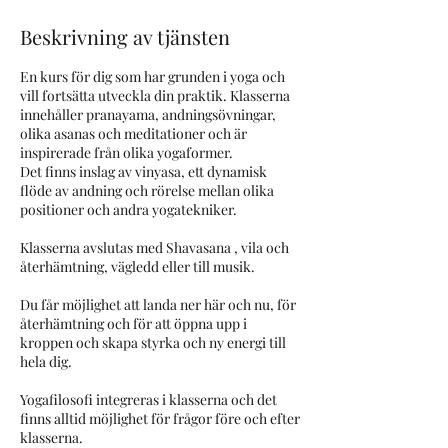
.
Beskrivning av tjänsten
En kurs för dig som har grunden i yoga och
vill fortsätta utveckla din praktik. Klasserna
innehåller pranayama, andningsövningar,
olika asanas och meditationer och är
inspirerade från olika yogaformer.
Det finns inslag av vinyasa, ett dynamisk
flöde av andning och rörelse mellan olika
positioner och andra yogatekniker.
Klasserna avslutas med Shavasana , vila och
återhämtning, vägledd eller till musik.
Du får möjlighet att landa ner här och nu, för
återhämtning och för att öppna upp i
kroppen och skapa styrka och ny energi till
hela dig.
​Yogafilosofi integreras i klasserna och det
finns alltid möjlighet för frågor före och efter
klasserna.