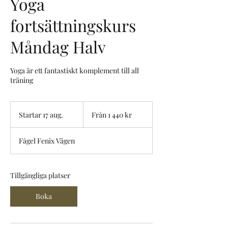
Yoga
fortsättningskurs
Måndag Halv
Yoga är ett fantastiskt komplement till all
träning
Från
1 440
Startar 17 aug.
S
Från 1 440 kr
svenska
kronor
t
a
Fågel Fenix Vägen
r
t
a
r
Tillgängliga platser
1
7
Boka
a
u
g