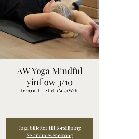
AW Yoga Mindful
yinflow 3/10
fre 03 okt.
  |  
Studio Yoga Wahl
Inga biljetter till försäljning
Se andra evenemang