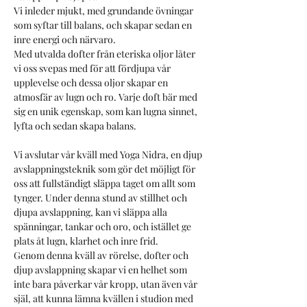
Vi inleder mjukt, med grundande övningar 
som syftar till balans, och skapar sedan en 
inre energi och närvaro.
Med utvalda dofter från eteriska oljor låter 
vi oss svepas med för att fördjupa vår 
upplevelse och dessa oljor skapar en 
atmosfär av lugn och ro. Varje doft bär med 
sig en unik egenskap, som kan lugna sinnet, 
lyfta och sedan skapa balans. 
Vi avslutar vår kväll med Yoga Nidra, en djup 
avslappningsteknik som gör det möjligt för 
oss att fullständigt släppa taget om allt som 
tynger. Under denna stund av stillhet och 
djupa avslappning, kan vi släppa alla 
spänningar, tankar och oro, och istället ge 
plats åt lugn, klarhet och inre frid. 
Genom denna kväll av rörelse, dofter och 
djup avslappning skapar vi en helhet som 
inte bara påverkar vår kropp, utan även vår 
själ, att kunna lämna kvällen i studion med 